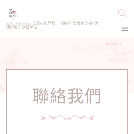

SWAN Studio 日式の肌管理 | 小顏術 | 整骨定位術 | 大
細面瘦面療程課程
Ski
to
co
聯絡我們