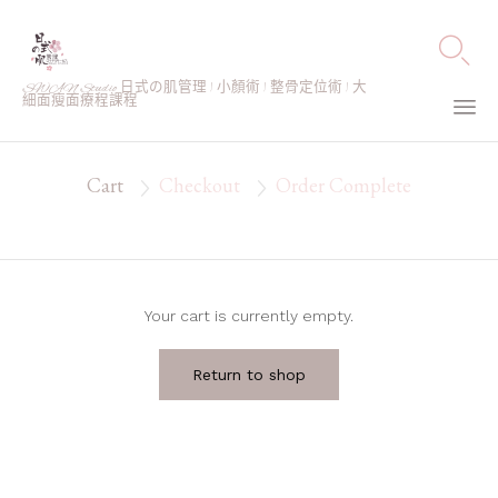

SWAN Studio 日式の肌管理 | 小顏術 | 整骨定位術 | 大
細面瘦面療程課程
Ski
to
Cart
Checkout
Order Complete


co
Your cart is currently empty.
Return to shop