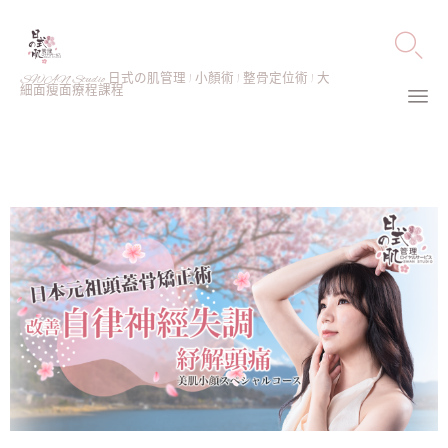

SWAN Studio 日式の肌管理 | 小顏術 | 整骨定位術 | 大
細面瘦面療程課程
Ski
to
co